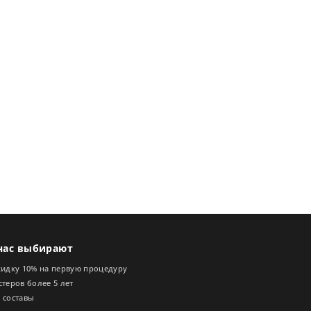
нас выбирают
кидку 10% на первую процедуру
теров более 5 лет
 составы