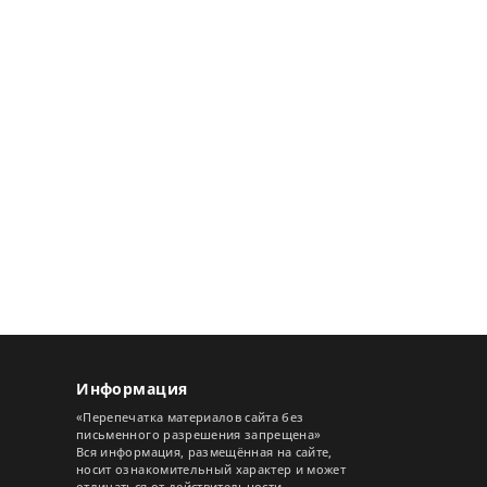
Информация
«Перепечатка материалов сайта без
письменного разрешения запрещена»
Вся информация, размещённая на сайте,
носит ознакомительный характер и может
отличаться от действительности.