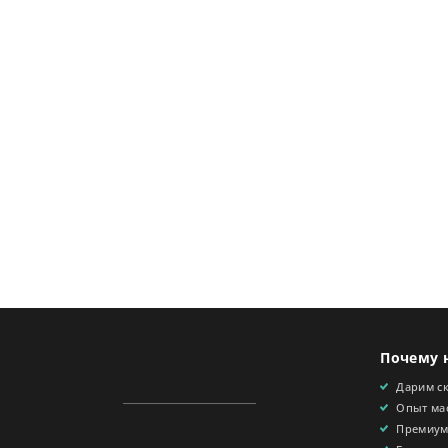
Почему 
Дарим с
Опыт мас
Премиум