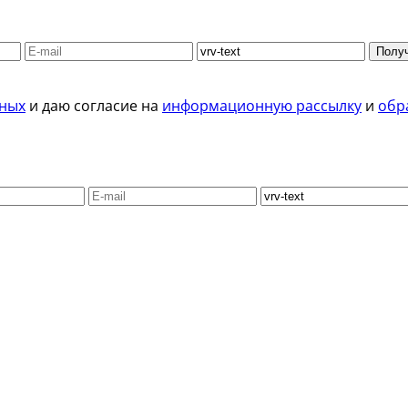
Получ
нных
и даю согласие на
информационную рассылку
и
обр