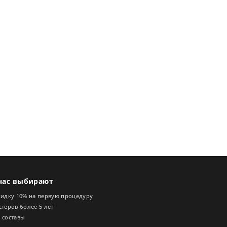
нас выбирают
кидку 10% на первую процедуру
теров более 5 лет
 составы