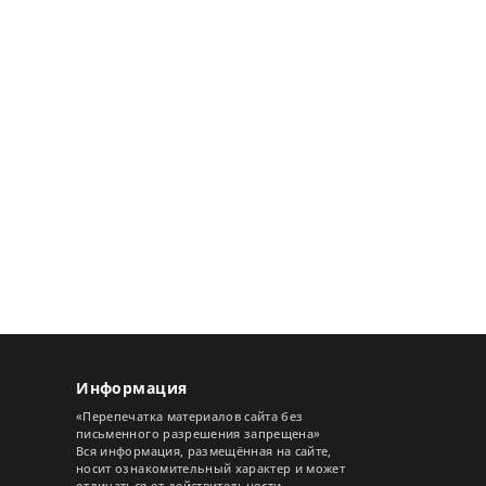
Информация
«Перепечатка материалов сайта без
письменного разрешения запрещена»
Вся информация, размещённая на сайте,
носит ознакомительный характер и может
отличаться от действительности.