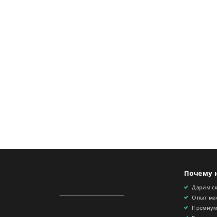
Почему 
Дарим с
Опыт мас
Премиум