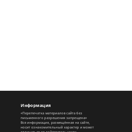
Информация
«Перепечатка материалов сайта без
письменного разрешения запрещена»
Вся информация, размещённая на сайте,
носит ознакомительный характер и может
отличаться от действительности.