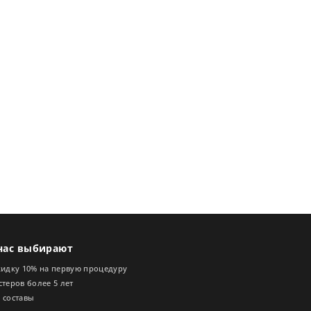
нас выбирают
кидку 10% на первую процедуру
теров более 5 лет
 составы