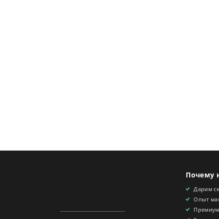
Почему 
Дарим с
Опыт мас
Премиум