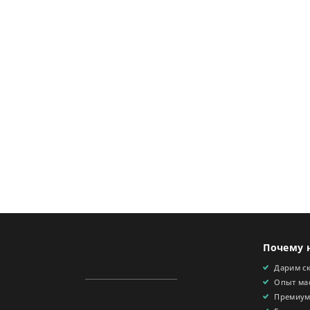
Почему 
Дарим с
Опыт мас
Премиум