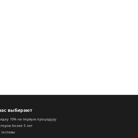
нас выбирают
кидку 10% на первую процедуру
теров более 5 лет
 составы