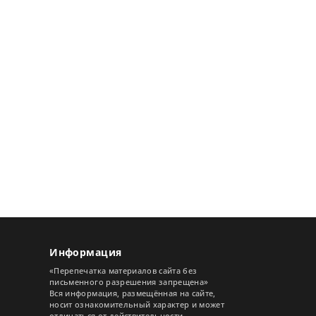
Информация
«Перепечатка материалов сайта без
письменного разрешения запрещена»
Вся информация, размещённая на сайте,
носит ознакомительный характер и может
отличаться от действительности.