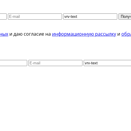
Получ
нных
и даю согласие на
информационную рассылку
и
обр