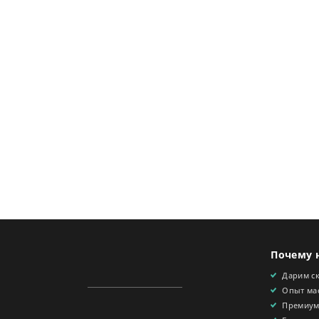
Почему 
Дарим с
Опыт мас
Премиум