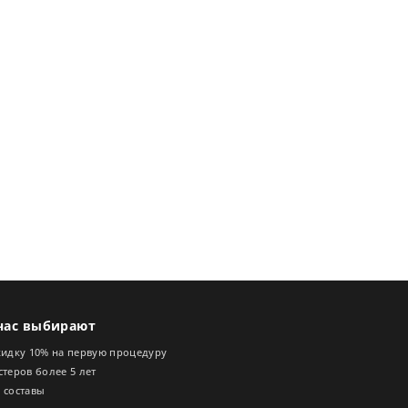
нас выбирают
кидку 10% на первую процедуру
теров более 5 лет
 составы