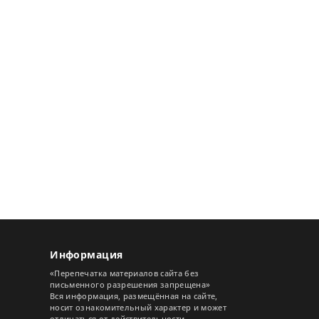
Информация
«Перепечатка материалов сайта без
письменного разрешения запрещена»
Вся информация, размещённая на сайте,
носит ознакомительный характер и может
отличаться от действительности.