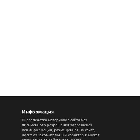
Информация
«Перепечатка материалов сайта без
письменного разрешения запрещена»
Вся информация, размещённая на сайте,
носит ознакомительный характер и может
отличаться от действительности.