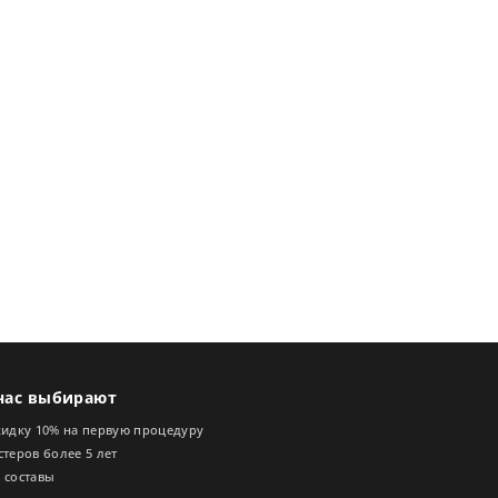
нас выбирают
кидку 10% на первую процедуру
теров более 5 лет
 составы