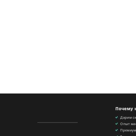
Почему 
Дарим с
Опыт мас
Премиум