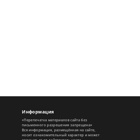
Информация
«Перепечатка материалов сайта без
письменного разрешения запрещена»
Вся информация, размещённая на сайте,
носит ознакомительный характер и может
отличаться от действительности.