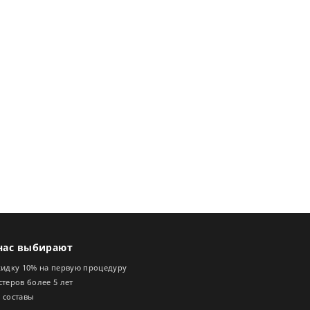
нас выбирают
кидку 10% на первую процедуру
теров более 5 лет
 составы