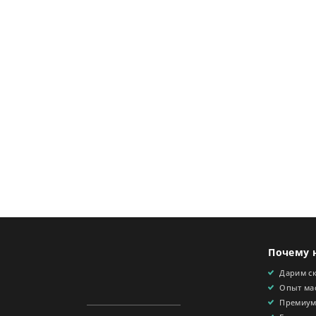
Почему 
Дарим с
Опыт мас
Премиум